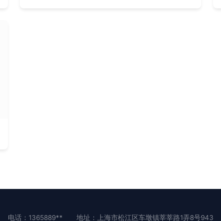
电话：1365889**
地址：上海市松江区车墩镇莘莘路1弄8号943