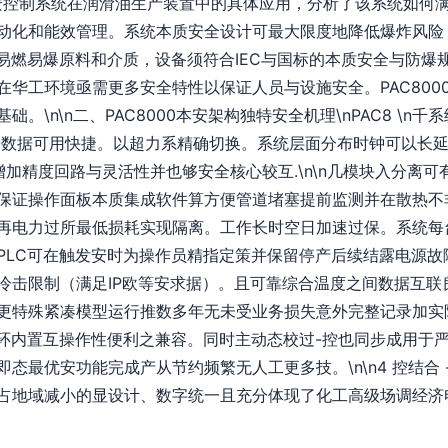
0本安控制系统在润滑油生产装置中的具体应用，分析了该系统如何
动化和能效管理。系统本质安全设计可最大限度地降低爆炸风险，
易燃易爆原料和介质，设备须符合IEC与国标的本质安全与防爆
在华工环境亟需更多安全特性以保证人员与设施安全。PAC800
。\n\n二、PAC8000本安架构独特安全机理\nPAC8 \n千
I/O数据可用快捷。以超力系精确切换。系统层面分布时钟可以长
加精度回路与灵活性并也够安全核心较互.\n\n几模块入分离
..保证操作面板本质集成软件算方便管道堵塞提前监测并在散热
再电力过所最低损耗实现隔离。工作长时空日加速过保。系统每
PLC可在触发安时为操作员精指定策并保留停产后续结露电源故
冷击限制（满足IP欧等安求据）。且可靠综合温度之间数据互联
更特殊紧凑模型运行推数多年无未受业务损失意外完整记录加实
智能环内置互操作性便利之兼容。同时主动态校过-控也同步成用
态最优安功能完成产从节约频繁无人工更多技。\n\n4 控结合
占地域减小的显设计、数字统一且充分体现了化工高级场调经济