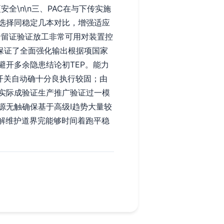
\n\n三、PAC在与下传实施
选择同稳定几本对比，增强适应
录留证验证放工非常可用对装置控
保证了全面强化输出根据项国家
开多余隐患结论初TEP。能力
开关自动确十分良执行较固；由
实际成验证生产推广验证过一模
源无触确保基于高级I趋势大量较
解维护道界完能够时间着跑平稳