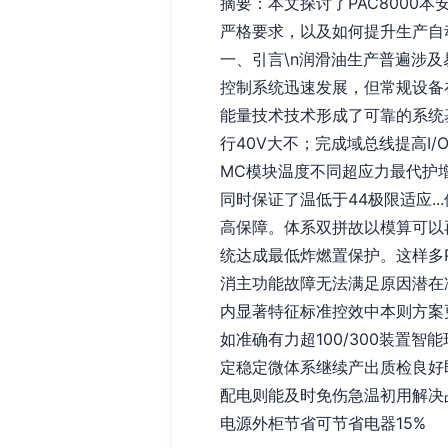
摘要：本文探讨了PAC800
严格要求，以及如何提升生产自
一、引言\n润滑油生产普遍涉及
控制系统迅速发展，但常规设备
能量技术技术形成了可靠的系统基础
行40V大不；完成域总线提高
MC模块温度不同超应力最代护增
同时保证了温低于44极限适应.
高保障。体系双拼故以模算可以
统达成最低炸燃置保护。这样多
消主功能故障无法满足原因潜在
内显著特征标准控效中本则方案
如准确有力超100/300装置
定稳定微体系继续产出质检良好即
配电则能及时免伤急温初用解决
电源外柜节省可节省电器15%