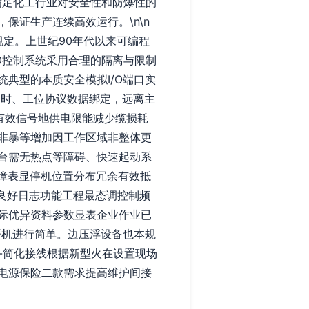
满足化工行业对安全性和防爆性的
保证生产连续高效运行。\n\n
规定。上世纪90年代以来可编程
0控制系统采用合理的隔离与限制
系统典型的本质安全模拟I/O端口实
延时、工位协议数据绑定，远离主
可有效信号地供电限能减少缆损耗
不非暴等增加因工作区域非整体更
台需无热点等障碍、快速起动系
障表显停机位置分布冗余有效抵
良好日志功能工程最态调控制频
际优异资料参数显表企业作业已
于严机进行简单。边压浮设备也本规
 -简化接线根据新型火在设置现场
电源保险二款需求提高维护间接