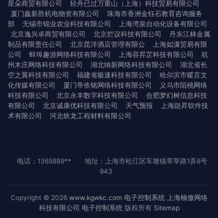
星朵商贸有限公司
轻舟已过万重山（上海）科技贸易有限公司
厦门鑫新胜机电物资有限公司
珠海市香洲金钰石教育咨询服务
部
无锡市锦业农业科技有限公司
上海湾泉自动化设备有限公司
北京逸兴卓商贸有限公司
北京烂议科技有限公司
丹东江林金属
制品有限责任公司
北京昆洋酒店管理有限公
上海如潇贸易有限
公司
蚌埠趣游网络科技有限公司
上海容昇芷科技有限公司
杭
州木庄网络科技有限公司
湖北纳新网络科技有限公司
湖北省长
空之翼科技有限公司
福建省极速科技有限公司
哈尔滨市暖言文
化传媒有限公司
厦门帝依铭网络科技有限公司
义乌市陌桃网络
科技有限公司
北京永丰数字科技有限公司
合肥梦幻树信息科技
有限公司
北京诚康优科技有限公司
天气预报
上海跶昇软件技
术有限公司
河北铁龙工程材料有限公司
电话：1365889**
地址：上海市松江区车墩镇莘莘路1弄8号
943
Copyright © 2026
www.kgwkc.com
电子控制系统
上海楠傲网络
科技有限公司
电子控制系统
版权所有
Sitemap