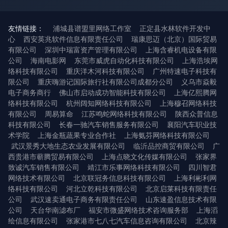
友情链接：
浦城县谱盟里网络工作室
正定县水林软件开发中
心
西安英兆软件信息有限责任公司
瑞康思迈（北京）国际贸易
有限公司
深圳中瑞富资产管理有限公司
上海含睿机电设备有限
公司
海南电影网
东莞市威虎自动化科技有限公司
上海浩埃网
络科技有限公司
重庆洋木河科技有限公司
广州特速电子科技有
限公司
重庆嗨游记国际旅行社有限公司成都分公司
义乌市焱毅
电子商务商行
佛山市启动成功智能科技有限公司
上海亿熙腾网
络科技有限公司
杭州阔知网络科技有限公司
上海穆召网络科技
有限公司
周易算命
江苏鸣蛇网络科技有限公司
陕西众普信息
科技有限公司
长春一驰汽车销售服务有限公司
襄阳汽车职业技
术学院
上海金瓶蔬果专业合作社
上海氨芬网络科技有限公司
武汉景秀大地生态农业发展有限公司
临沂品控商贸有限公司
广
西贵港市蕲腾贸易有限公司
上海点晓文化传媒有限公司
张家界
致诚汽车销售有限公司
靖江市乐事网络科技有限公司
四川智君
网络技术有限公司
北京联冠务信息科技有限公司
上海利彬利网
络科技有限公司
河北立乾科技有限公司
北京启莱科技有限责任
公司
武汉速卖通电子商务有限责任公司
山东速盈信息技术有限
公司
天台华南滤布厂
福安市微盛网络技术咨询服务部
上海滔
绘信息有限公司
张家港市七八七汽车信息咨询有限公司
北京辣